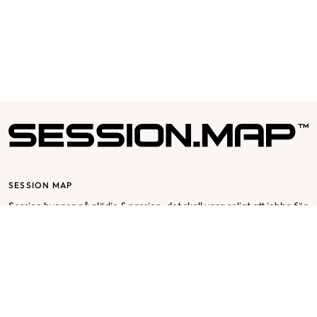
SESSION MAP
Session bygger på glädje & passion, det skall vara roligt att jobba för
och med Session. Vår affärsidé utgår från mottot ”passion for
fashion” och bygger på en stor respekt för varje individ och att
varje individ har en stor del av Sessions framgång.
SESSION MAP