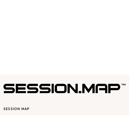
samtidigt som det gör håret lättkammat.
Olja av Mandarinskal (Citrus Recticulata), som är full av
antioxidanter och vitaminer, bidrar inte bara till att skydda mot
stressfaktorer, dess underbara doft stimulerar även sinnena.
Denna hårt arbetande essentiella olja bidrar också till intensiv
glans.
Varumärke
Kevin Murphy
Artikelnummer
11450
SESSION MAP
Session bygger på glädje & passion, det skall vara roligt att jobba för
och med Session. Vår affärsidé utgår från mottot ”passion for