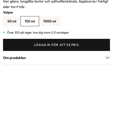
Ger glans, tyngdlös textur och saltvattenkänsla. Appliceras i fuktigt
eller torrt hår.
Volym
40 ml
150 ml
1000 ml
Över 100 på lager, hos dig inom 2-3 vardagar
LOGGA IN FÖR ATT SE PRIS
Om produkten
ANVÄNDNING
SKAKA. SPRAYA. TORKA.
Applicera bara på torrt hår så är allt klart.
VÅRDANDE INGREDIENSER
Veteaminosyror ger en närande blandning av fuktgivande
ingredienser som ökar mjukhet och glans.
Hydrolyserat Silke vårdar och får håret att se slikeslent ut