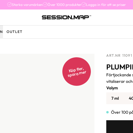
Starka varumärken
Över 1000 produkter
Logga in för att se priser
EN
OUTLET
ART.NR 11091
PLUMPI
Köp fler,
spara
mer
Förtjockande 
vitaliserar oc
Volym
7 ml
4
Över 100 på