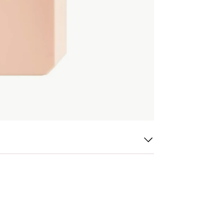
 hår och hårbotten. Skölj med PLUMPING.RINSE.
CKENING-familj.