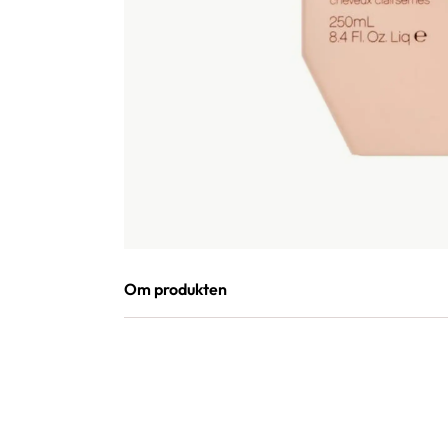
Om produkten
ANVÄNDNING
TVÄTTA. SKÖLJ. UPPREPA.
Applicera på blött hår och massera in försiktigt i
Kan användas dagligen och som en del av vår THI
VÅRDANDE INGREDIENSER