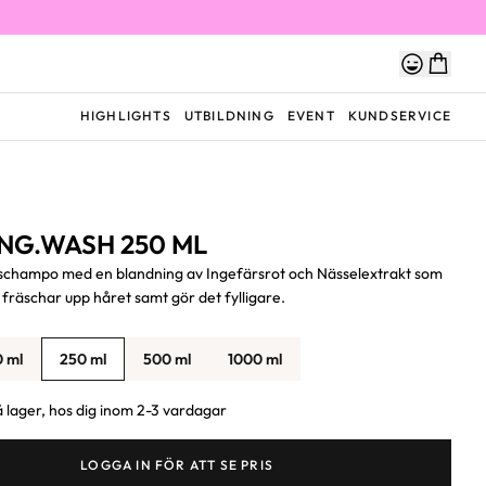
HIGHLIGHTS
UTBILDNING
EVENT
KUNDSERVICE
NG.WASH 250 ML
schampo med en blandning av Ingefärsrot och Nässelextrakt som
h fräschar upp håret samt gör det fylligare.
0 ml
250 ml
500 ml
1000 ml
 lager, hos dig inom 2-3 vardagar
LOGGA IN FÖR ATT SE PRIS