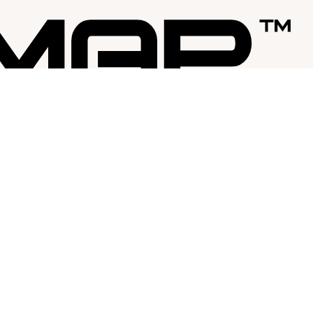
SUPPORT
FÖLJ OSS
Media
Facebook
Kundservice
Instagram
Registrera dig som kund