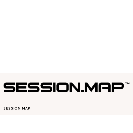
Ekologiskt Grapefruktextrakt (Citrus Grandis) reparerar och
stärker håret med naturligt höga halter av vitamin C och E.
Varumärke
Kevin Murphy
Artikelnummer
11451
SESSION MAP
Session bygger på glädje & passion, det skall vara roligt att jobba för
och med Session. Vår affärsidé utgår från mottot ”passion for
fashion” och bygger på en stor respekt för varje individ och att