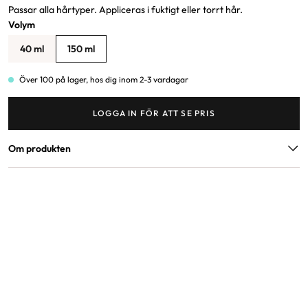
Passar alla hårtyper. Appliceras i fuktigt eller torrt hår.
Volym
40 ml
150 ml
Över 100 på lager, hos dig inom 2-3 vardagar
LOGGA IN FÖR ATT SE PRIS
Om produkten
ANVÄNDNING
SPRAYA. DEFINIERA. TORKA.
Applicera ANTI.GRAVITY.SPRAY på handdukstorkat hår innan
föning, på torrt hår innan användning av värmeverktyg eller
efter styling.
VÅRDANDE INGREDIENSER
Manukahonung är naturligt uppmjukande och fuktbindande.
Gör håret mjukt och smidigt.