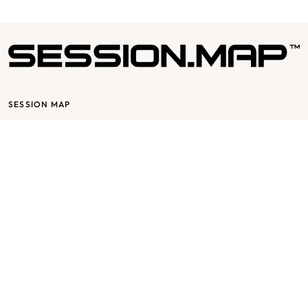
SESSION MAP
Session bygger på glädje & passion, det skall vara roligt att jobba för
och med Session. Vår affärsidé utgår från mottot ”passion for
fashion” och bygger på en stor respekt för varje individ och att
varje individ har en stor del av Sessions framgång.
SESSION MAP
SUPPORT
FÖLJ OSS