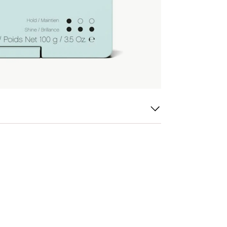
i århundraden för sina kraftfulla
av elasticitet i håret och hjälper till att