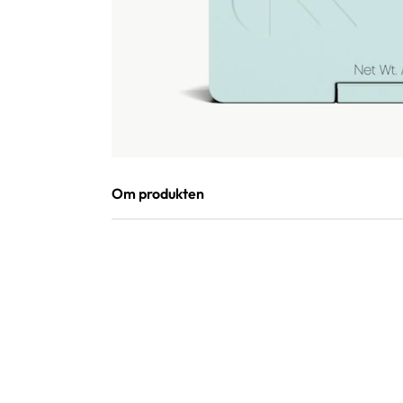
Om produkten
ANVÄNDNING
APPLICERA. BEHANDLA. STYLA.
Applicera EASY.RIDER på fuktigt eller torrt hår.
VÅRDANDE INGREDIENSER
Extrakt av Grönt Te (Camellia Sinensis) har använts 
antioxiderande egenskaper. Bidrar till att öka känslan 
bevara fukt.