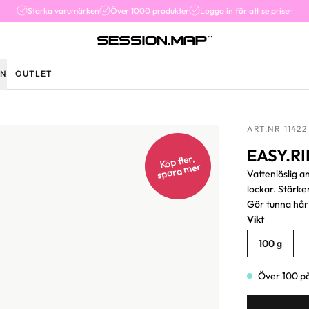
Starka varumärken
Över 1000 produkter
Logga in för att se priser
EN
OUTLET
ART.NR 11422
EASY.RI
Köp fler,
spara
mer
Vattenlöslig a
lockar. Stärke
Gör tunna hår
Vikt
100 g
Över 100 på