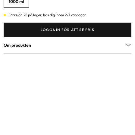
1000 ml
Färre än 25 på lager, hos dig inom 2-3 vardagar
LOGGA IN FÖR ATT SE PRIS
Om produkten
Varumärke
Kevin Murphy
Artikelnummer
12633