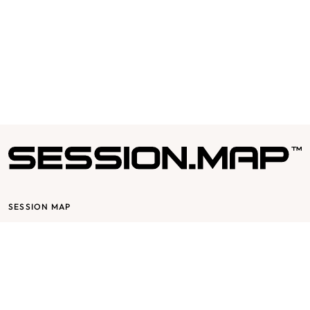
SESSION MAP
Session bygger på glädje & passion, det skall vara roligt att jobba för
och med Session. Vår affärsidé utgår från mottot ”passion for
fashion” och bygger på en stor respekt för varje individ och att
varje individ har en stor del av Sessions framgång.