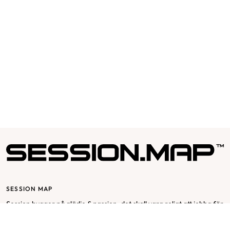
SESSION MAP
Session bygger på glädje & passion, det skall vara roligt att jobba för
och med Session. Vår affärsidé utgår från mottot ”passion for
fashion” och bygger på en stor respekt för varje individ och att