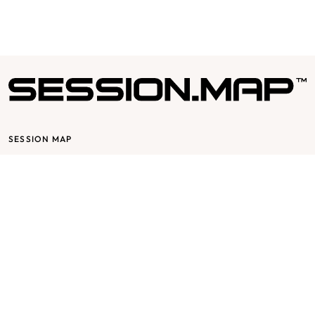
SESSION MAP
Session bygger på glädje & passion, det skall vara roligt att jobba för
och med Session. Vår affärsidé utgår från mottot ”passion for
fashion” och bygger på en stor respekt för varje individ och att
varje individ har en stor del av Sessions framgång.
SESSION MAP
SUPPORT