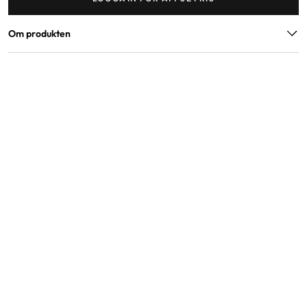
Om produkten
Varumärke
Eleven Australia Colour
Artikelnummer
48150A