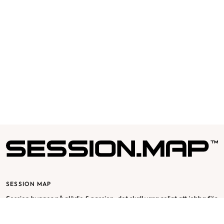
SESSION MAP
Session bygger på glädje & passion, det skall vara roligt att jobba för
och med Session. Vår affärsidé utgår från mottot ”passion for
fashion” och bygger på en stor respekt för varje individ och att