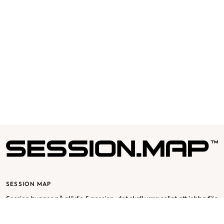
SESSION MAP
Session bygger på glädje & passion, det skall vara roligt att jobba för
och med Session. Vår affärsidé utgår från mottot ”passion for
fashion” och bygger på en stor respekt för varje individ och att