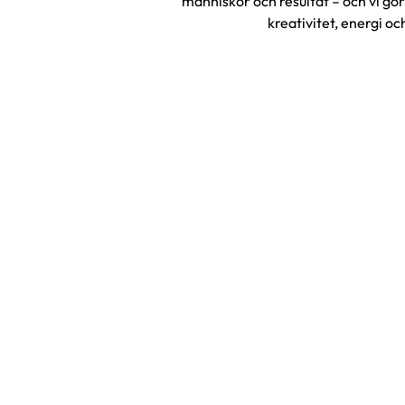
människor och resultat – och vi gö
kreativitet, energi oc