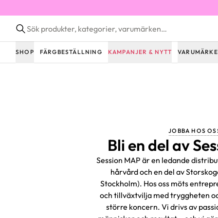
SHOP
FÄRGBESTÄLLNING
KAMPANJER & NYTT
VARUMÄRK
JOBBA HOS OS
Bli en del av S
Session MAP är en ledande distribu
hårvård och en del av Storsko
Stockholm). Hos oss möts entrep
och tillväxtvilja med tryggheten o
större koncern. Vi drivs av pass