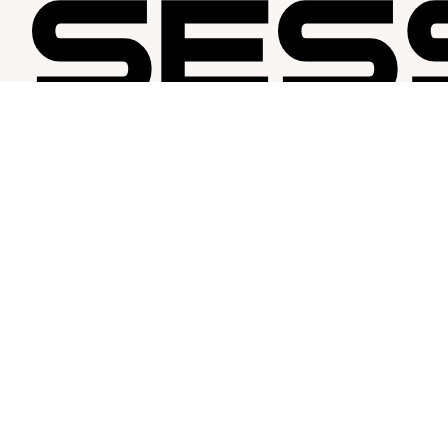
SESSION MAP
Session bygger på glädje & passion, det skall vara roligt att jobba
för och med Session. Vår affärsidé utgår från mottot ”passion for
fashion” och bygger på en stor respekt för varje individ och att
varje individ har en stor del av Sessions framgång.
Copyright © 2026 , Session Map AB