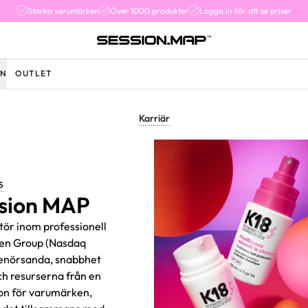
Starka varumärken
Över 1000 produkter
Logga in för att se priser
EN
OUTLET
Karriär
S
ession MAP
tör inom professionell
gen Group (Nasdaq
renörsanda, snabbhet
ch resurserna från en
ion för varumärken,