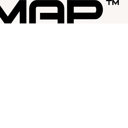
SUPPORT
FÖLJ OSS
Media
Facebook
Kundservice
Instagram
Registrera dig som kund