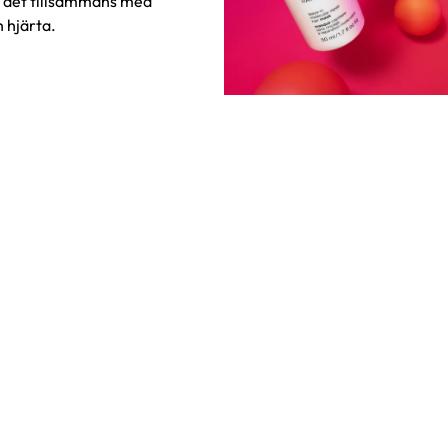
r det tillsammans med
h hjärta.